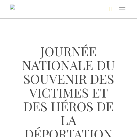
Skip
to
main
Recherche avancée
content
JOURNÉE
NATIONALE DU
SOUVENIR DES
VICTIMES ET
+
DES HÉROS DE
LA
DÉPORTATION