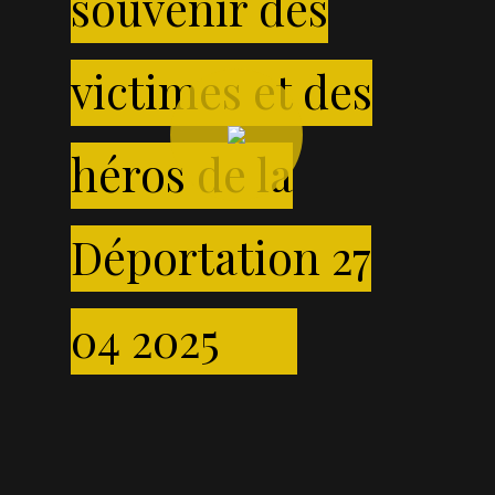
souvenir des
victimes et des
Play
Video
héros de la
Déportation 27
04 2025