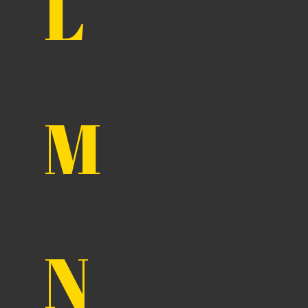
L
M
N