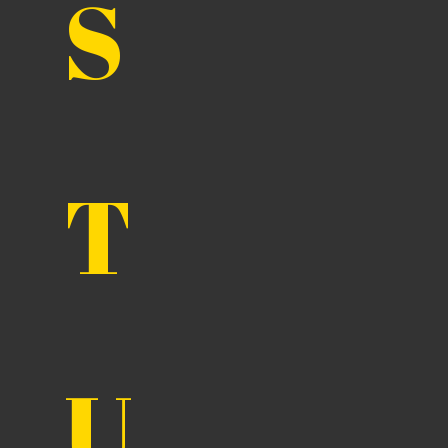
S
T
U