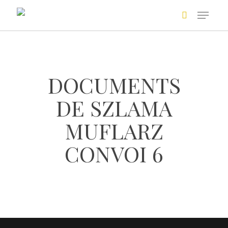
Skip
to
main
Recherche avancée
content
DOCUMENTS
DE SZLAMA
MUFLARZ
CONVOI 6
+