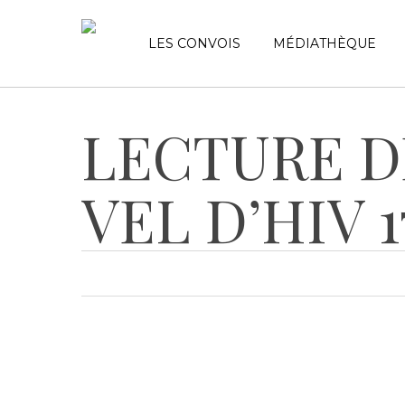
Skip
to
LES CONVOIS
MÉDIATHÈQUE
main
content
Recherche avancée
LECTURE D
Appuyez sur Entrée pour rechercher ou échap pou
VEL D’HIV 1
+