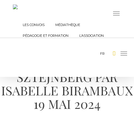
Skip
to
main
Recherche avancée
LES CONVOIS
MÉDIATHÈQUE
content
PÉDAGOGIE ET FORMATION
L’ASSOCIATION
C’ÉTAIT CE JOUR-LÀ,
SEAR
MENU
FR
PODCAST DE MARCEL
SZTEJNBERG PAR
ISABELLE BIRAMBAUX
+
19 MAI 2024