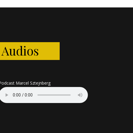
Audios
Podcast Marcel Sztejnberg