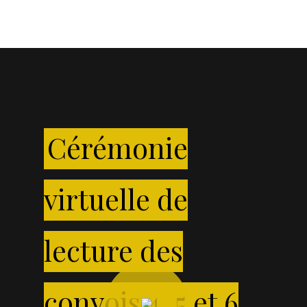
Cérémonie
virtuelle de
lecture des
Play
Video
convois 4, 5 et 6