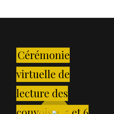
Cérémonie
virtuelle de
lecture des
Play
Video
convois 4, 5 et 6