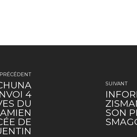
PRÉCÉDENT
 CHUNA
SUIVANT
NVOI 4
INFOR
VES DU
ZISMA
DAMIEN
SON P
CÉE DE
SMAGG
UENTIN