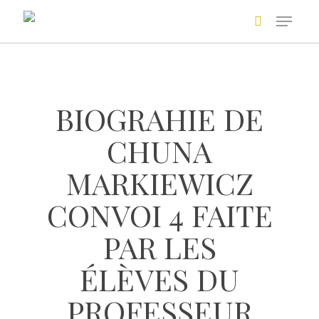
Skip
to
main
Recherche avancée
content
BIOGRAHIE DE
CHUNA
MARKIEWICZ
CONVOI 4 FAITE
+
PAR LES
ÉLÈVES DU
PROFESSEUR