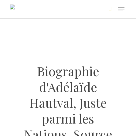
Skip
to
main
Recherche avancée
content
Biographie
d'Adélaïde
+
Hautval, Juste
parmi les
Nations. Source