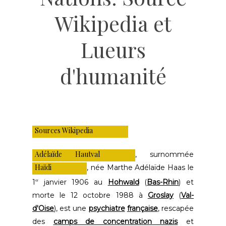
Wikipedia et
Lueurs
d'humanité
Sources Wikipedia
Adélaïde Hautval
, surnommée
Haïdi
, née Marthe Adélaïde Haas le
1
janvier 1906 au
Hohwald
(
Bas-Rhin
) et
er
morte le 12 octobre 1988 à
Groslay
(
Val-
d'Oise
), est une
psychiatre
française
, rescapée
des
camps de concentration nazis
et