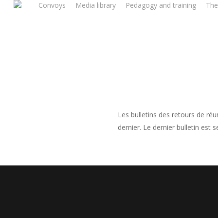
Convoys
Media library
Pedagogy and training
The
Skip
to
main
content
Les bulletins des retours de réu
dernier.
Le dernier bulletin est 
SE CONNECTE