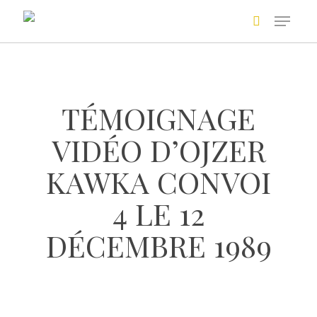
Skip
to
main
Recherche avancée
content
TÉMOIGNAGE
VIDÉO D’OJZER
KAWKA CONVOI
4 LE 12
+
DÉCEMBRE 1989