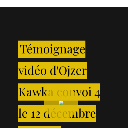
Témoignage
vidéo d'Ojzer
Kawka convoi 4
Play
Video
le 12 décembre