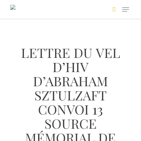
Skip
to
main
Recherche avancée
content
LETTRE DU VEL
D’HIV
D’ABRAHAM
SZTULZAFT
+
CONVOI 13
SOURCE
MÉMORIAL DE