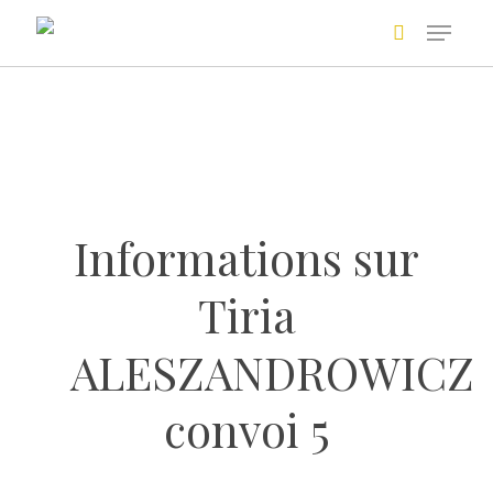
Skip
to
main
Recherche avancée
content
Informations sur
Tiria
+
ALESZANDROWICZ
convoi 5