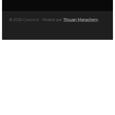
© 2026 Convoi 6. - Réalisé par
Titouan Manachem