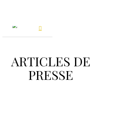
Skip
to
main
content
Recherche avancée
ARTICLES DE
PRESSE
+