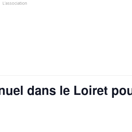
L’association
uel dans le Loiret pou