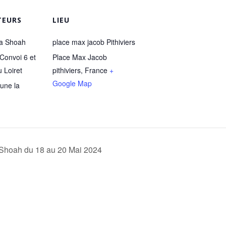
TEURS
LIEU
la Shoah
place max jacob Pithiviers
Convoi 6 et
Place Max Jacob
 Loiret
pithiviers
,
France
+
Google Map
une la
Shoah du 18 au 20 Mai 2024