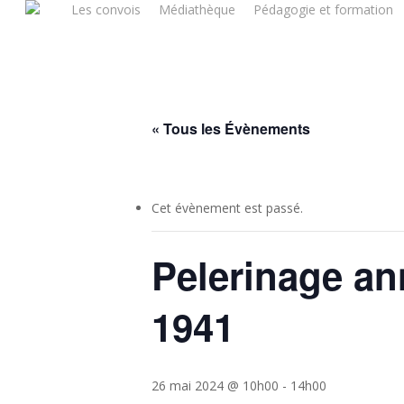
Les convois
Médiathèque
Pédagogie et formation
Skip
to
main
content
« Tous les Évènements
Cet évènement est passé.
Pelerinage ann
1941
26 mai 2024 @ 10h00
-
14h00