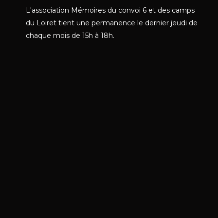
L'association Mémoires du convoi 6 et des camps
du Loiret tient une permanence le dernier jeudi de
chaque mois de 15h à 18h.
Famille Zelechowski En Haut de gauche
à droite Michel, Reiza, Isaac. En bas
Léon et Esther.