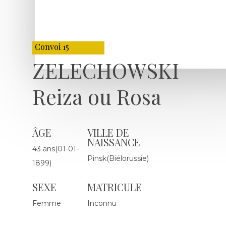
Convoi 15
ZELECHOWSKI
Reiza ou Rosa
ÂGE
VILLE DE
NAISSANCE
43 ans(01-01-
Pinsk(Biélorussie)
1899)
SEXE
MATRICULE
Femme
Inconnu