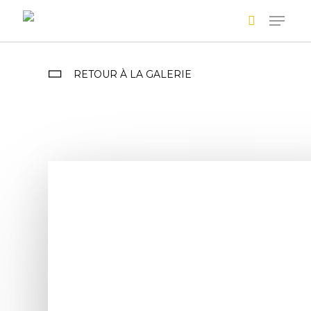
Skip
to
main
Recherche avancée
content
RETOUR À LA GALERIE
+