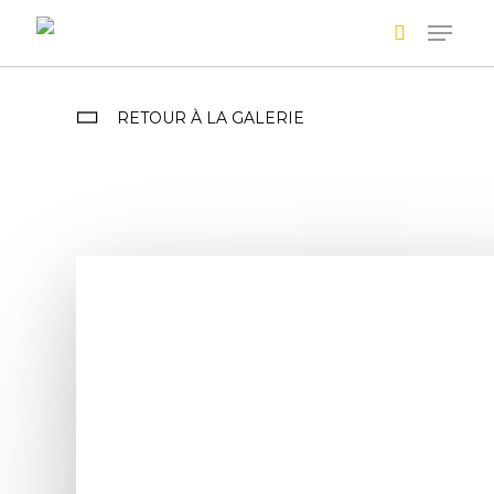
Skip
to
main
Recherche avancée
content
RETOUR À LA GALERIE
+