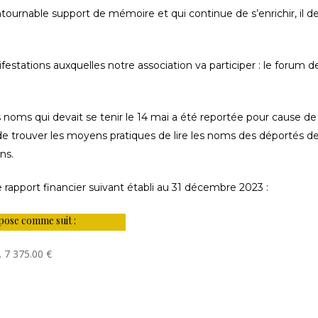
tournable support de mémoire et qui continue de s’enrichir, il dev
estations auxquelles notre association va participer : le forum d
es noms qui devait se tenir le 14 mai a été reportée pour cause d
 trouver les moyens pratiques de lire les noms des déportés de 
ns.
e rapport financier suivant établi au 31 décembre 2023 :
mpose comme suit :
. 7 375.00 €