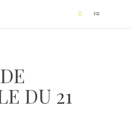
SEARCH
FR
 DE
E DU 21