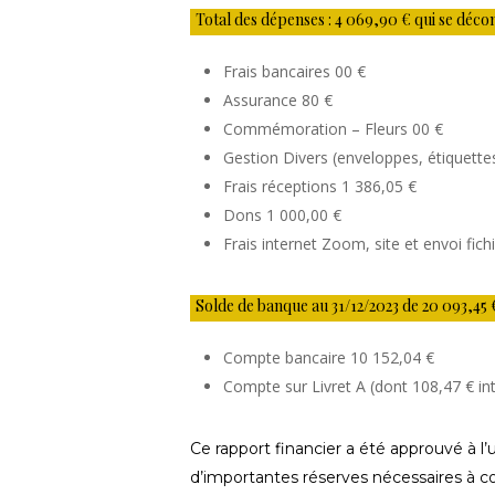
Total des dépenses : 4 069,90 € qui se déc
Frais bancaires 00 €
Assurance 80 €
Commémoration – Fleurs 00 €
Gestion Divers (enveloppes, étiquette
Frais réceptions 1 386,05 €
Dons 1 000,00 €
Frais internet Zoom, site et envoi fich
Solde de banque au 31/12/2023 de 20 093,45 €
Compte bancaire 10 152,04 €
Compte sur Livret A (dont 108,47 € in
Ce rapport financier a été approuvé à l’
d’importantes réserves nécessaires à co