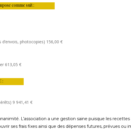
ompose comme suit :
s d’envois, photocopies) 156,00 €
ier 613,05 €
 :
térêts) 9 941,41 €
unanimité. L’association a une gestion saine puisque les recettes
uvrir ses frais fixes ainsi que des dépenses futures, prévues o