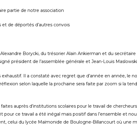
re partie de notre association
es et de déportés d’autres convois
Alexandre Borycki, du trésorier Alain Ankierman et du secrétaire
signé président de l’assemblée générale et Jean-Louis Maslowski,
s exhaustif. Il a constaté avec regret que d’année en année, le n
a réflexion selon laquelle la prochaine sera faite par zoom si la t
ites auprès d’institutions scolaires pour le travail de chercheu
t pour ce travail a été inégal mais positif dans l’ensemble et nou
nt, celui du lycée Maïmonide de Boulogne-Billancourt où une ma