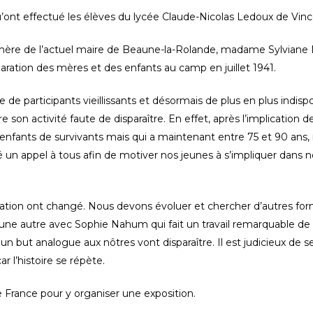
 qu’ont effectué les élèves du lycée Claude-Nicolas Ledoux de Vin
 mère de l’actuel maire de Beaune-la-Rolande, madame Sylviane M
éparation des mères et des enfants au camp en juillet 1941.
de participants vieillissants et désormais de plus en plus indispon
 son activité faute de disparaître. En effet, après l’implication
nfants de survivants mais qui a maintenant entre 75 et 90 ans, il
ncé un appel à tous afin de motiver nos jeunes à s’impliquer dan
tion ont changé. Nous devons évoluer et chercher d’autres f
ne autre avec Sophie Nahum qui fait un travail remarquable de r
un but analogue aux nôtres vont disparaître. Il est judicieux de s
r l’histoire se répète.
 France pour y organiser une exposition.